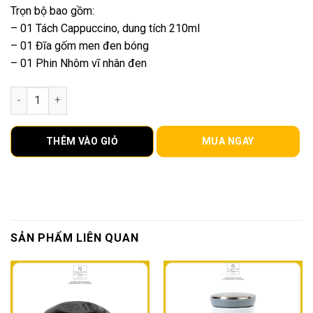
Trọn bộ bao gồm:
– 01 Tách Cappuccino, dung tích 210ml
– 01 Đĩa gốm men đen bóng
– 01 Phin Nhôm vĩ nhân đen
Bộ Tách Cappuccino( Tách và Đĩa)Trung Nguyên Legend và ph
THÊM VÀO GIỎ
MUA NGAY
SẢN PHẨM LIÊN QUAN