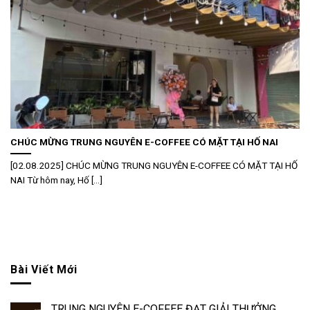
CHÚC MỪNG TRUNG NGUYÊN E-COFFEE CÓ MẶT TẠI HỐ NAI
[02.08.2025] CHÚC MỪNG TRUNG NGUYÊN E-COFFEE CÓ MẶT TẠI HỐ
NAI Từ hôm nay, Hố [...]
Bài Viết Mới
TRUNG NGUYÊN E-COFFEE ĐẠT GIẢI THƯỞNG