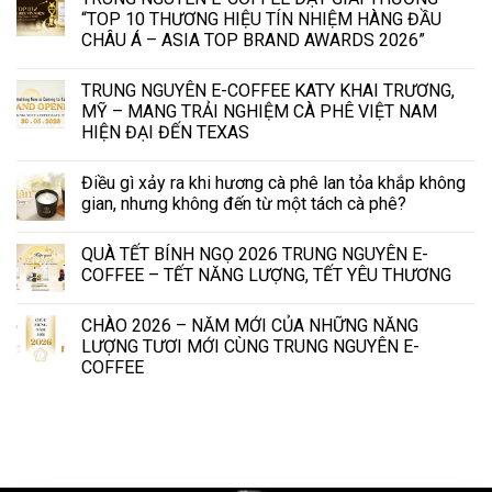
“TOP 10 THƯƠNG HIỆU TÍN NHIỆM HÀNG ĐẦU
CHÂU Á – ASIA TOP BRAND AWARDS 2026”
TRUNG NGUYÊN E-COFFEE KATY KHAI TRƯƠNG,
MỸ – MANG TRẢI NGHIỆM CÀ PHÊ VIỆT NAM
HIỆN ĐẠI ĐẾN TEXAS
Điều gì xảy ra khi hương cà phê lan tỏa khắp không
gian, nhưng không đến từ một tách cà phê?
QUÀ TẾT BÍNH NGỌ 2026 TRUNG NGUYÊN E-
COFFEE – TẾT NĂNG LƯỢNG, TẾT YÊU THƯƠNG
CHÀO 2026 – NĂM MỚI CỦA NHỮNG NĂNG
LƯỢNG TƯƠI MỚI CÙNG TRUNG NGUYÊN E-
COFFEE