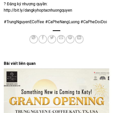
? Đăng ký nhượng quyền:
http://bit.ly/dangkyhoptacnhuongquyen ​
#TrungNguyenECoffee #CaPheNangLuong #CaPheDoiDoi
Bài viết liên quan