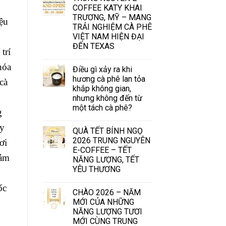
COFFEE KATY KHAI
TRƯƠNG, MỸ – MANG
iệu
TRẢI NGHIỆM CÀ PHÊ
VIỆT NAM HIỆN ĐẠI
ĐẾN TEXAS
trí
hóa
Điều gì xảy ra khi
hương cà phê lan tỏa
cà
khắp không gian,
nhưng không đến từ
một tách cà phê?
g
ay
QUÀ TẾT BÍNH NGỌ
2026 TRUNG NGUYÊN
ơi
E-COFFEE – TẾT
cảm
NĂNG LƯỢNG, TẾT
YÊU THƯƠNG
ốc
CHÀO 2026 – NĂM
MỚI CỦA NHỮNG
NĂNG LƯỢNG TƯƠI
MỚI CÙNG TRUNG