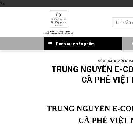
?>
Skip
to
Tìm
content
kiếm:
Danh mục sản phẩm
CỬA HÀNG MỚI KHA
TRUNG NGUYÊN E-CO
CÀ PHÊ VIỆT
TRUNG NGUYÊN E-CO
CÀ PHÊ VIỆT