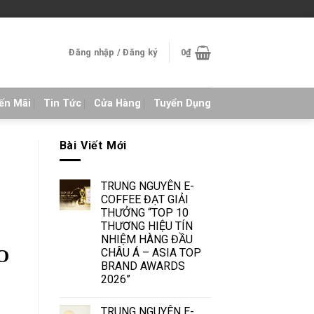
Đăng nhập / Đăng ký
0
₫
ến Mãi
Tin Tức
Cửa Hàng
Tuyển Dụng
Bài Viết Mới
TRUNG NGUYÊN E-
COFFEE ĐẠT GIẢI
THƯỞNG “TOP 10
THƯƠNG HIỆU TÍN
NHIỆM HÀNG ĐẦU
CHÂU Á – ASIA TOP
O
BRAND AWARDS
2026”
TRUNG NGUYÊN E-