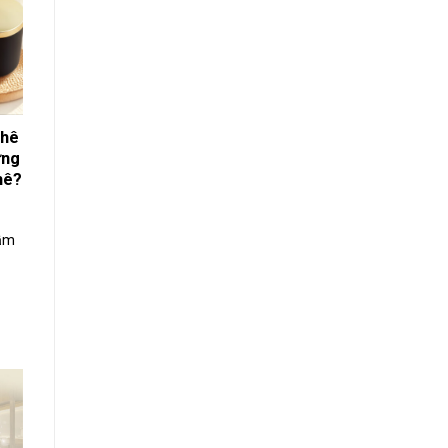
phê
ưng
hê?
rầm