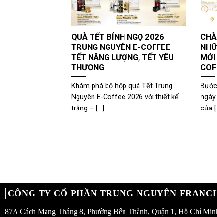
QUÀ TẾT BÍNH NGỌ 2026
CHÀ
TRUNG NGUYÊN E-COFFEE –
NHỮ
TẾT NĂNG LƯỢNG, TẾT YÊU
MỚI
THƯƠNG
COF
Khám phá bộ hộp quà Tết Trung
Bước
Nguyên E-Coffee 2026 với thiết kế
ngày
trắng – [...]
của [.
CÔNG TY CỔ PHẦN TRUNG NGUYÊN FRANCH
87A Cách Mạng Tháng 8, Phường Bến Thành, Quận 1, Hồ Chí Min