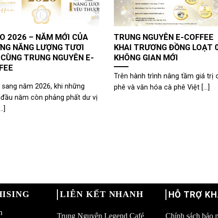
O 2026 – NĂM MỚI CỦA
TRUNG NGUYÊN E-COFFEE
NG NĂNG LƯỢNG TƯƠI
KHAI TRƯƠNG ĐỒNG LOẠT 
 CÙNG TRUNG NGUYÊN E-
KHÔNG GIAN MỚI
FEE
Trên hành trình nâng tầm giá trị 
 sang năm 2026, khi những
phê và văn hóa cà phê Việt [...]
 đầu năm còn phảng phất dư vị
..]
ISING
LIÊN KẾT NHANH
HỖ TRỢ K
h
Trung Nguyên Legend Café
Chính sách bảo 