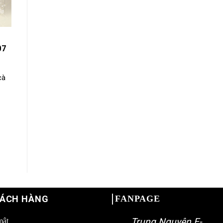
07
cà
HÁCH HÀNG
FANPAGE
Trung Nguyên E-
mật