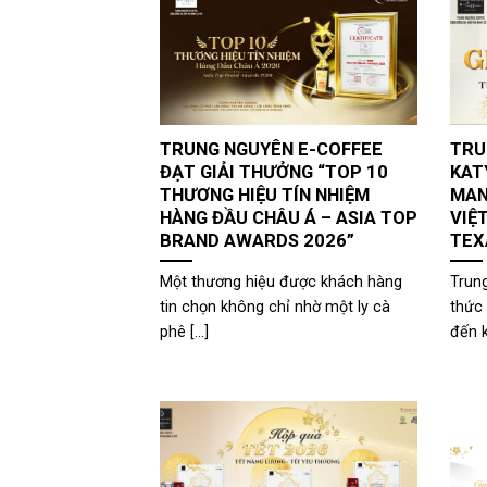
TRUNG NGUYÊN E-COFFEE
TRU
ĐẠT GIẢI THƯỞNG “TOP 10
KAT
THƯƠNG HIỆU TÍN NHIỆM
MAN
HÀNG ĐẦU CHÂU Á – ASIA TOP
VIỆ
BRAND AWARDS 2026”
TEX
Một thương hiệu được khách hàng
Trun
tin chọn không chỉ nhờ một ly cà
thức 
phê [...]
đến k