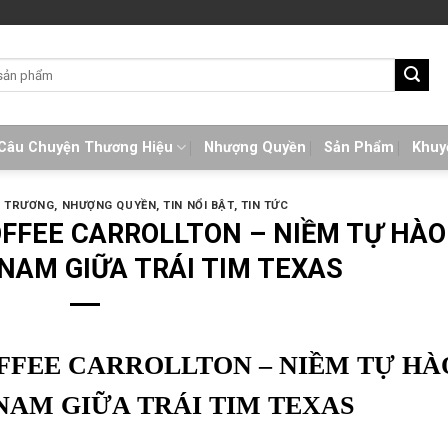
Câu Chuyện Thương Hiệu
Nhượng Quyền
Sản Phẩm
Khuy
I TRƯƠNG
,
NHƯỢNG QUYỀN
,
TIN NỔI BẬT
,
TIN TỨC
FFEE CARROLLTON – NIỀM TỰ HÀO
 NAM GIỮA TRÁI TIM TEXAS
FFEE CARROLLTON – NIỀM TỰ HÀ
 NAM GIỮA TRÁI TIM TEXAS