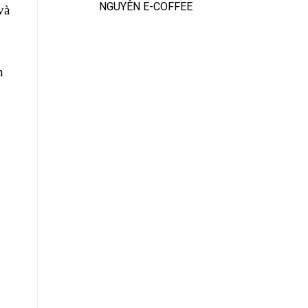
NGUYÊN E-COFFEE
và
n