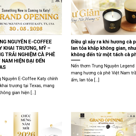
NG NGUYÊN E-COFFEE
Điều gì xảy ra khi hương cà 
Y KHAI TRƯƠNG, MỸ –
lan tỏa khắp không gian, nh
G TRẢI NGHIỆM CÀ PHÊ
không đến từ một tách cà p
T NAM HIỆN ĐẠI ĐẾN
Nến thơm Trung Nguyên Legend
AS
mang hương cà phê Việt Nam t
g Nguyên E-Coffee Katy chính
ấm, lan tỏa [...]
khai trương tại Texas, mang
hông gian hiện [...]