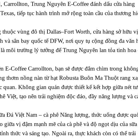
, Carrollton, Trung Nguyên E-Coffee đánh dấu cửa hàng
i Texas, tiếp tục hành trình mở rộng toàn cầu của thương h
 thuộc vùng đô thị Dallas–Fort Worth, cửa hàng sở hữu vị 
ính và sân bay quốc tế DFW, nơi quy tụ cộng đồng đa văn 
 là môi trường lý tưởng để Trung Nguyên lan tỏa tinh hoa 
n E-Coffee Carrollton, bạn sẽ được đắm chìm trong khôn
ơng thơm nồng nàn từ hạt Robusta Buôn Ma Thuột rang x
c quan. Không gian quán được thiết kế kết hợp giữa nét tư
phê Việt, tạo nên trải nghiệm độc đáo, đầy năng lượng và 
 Sữa Đá Việt Nam – cà phê Năng lượng, thức uống được qu
o giữa vị đậm mạnh mẽ của cà phê và độ ngọt dịu của sữa
ỉnh thức và sáng tạo. Ngoài ra, thực khách còn có thể trải