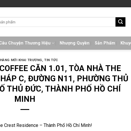
Câu Chuyện Thương Hiệu
Nhượng Quyền
Sản Phẩm
Khuy
 HÀNG MỚI KHAI TRƯƠNG
,
TIN TỨC
COFFEE CĂN 1.01, TÒA NHÀ THE
THÁP C, ĐƯỜNG N11, PHƯỜNG THỦ
Ố THỦ ĐỨC, THÀNH PHỐ HỒ CHÍ
MINH
he Crest Residence – Thành Phố Hồ Chí Minh!