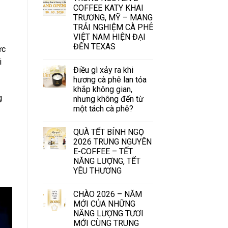
COFFEE KATY KHAI
TRƯƠNG, MỸ – MANG
TRẢI NGHIỆM CÀ PHÊ
VIỆT NAM HIỆN ĐẠI
ĐẾN TEXAS
ức
i
Điều gì xảy ra khi
hương cà phê lan tỏa
khắp không gian,
g
nhưng không đến từ
một tách cà phê?
QUÀ TẾT BÍNH NGỌ
2026 TRUNG NGUYÊN
E-COFFEE – TẾT
NĂNG LƯỢNG, TẾT
YÊU THƯƠNG
CHÀO 2026 – NĂM
MỚI CỦA NHỮNG
NĂNG LƯỢNG TƯƠI
MỚI CÙNG TRUNG