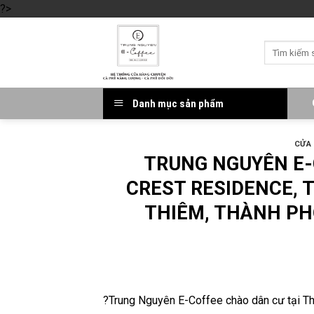
?>
Skip
to
Tìm
content
kiếm:
Danh mục sản phẩm
CỬA
TRUNG NGUYÊN E-
CREST RESIDENCE, 
THIÊM, THÀNH PH
?Trung Nguyên E-Coffee chào dân cư tại T