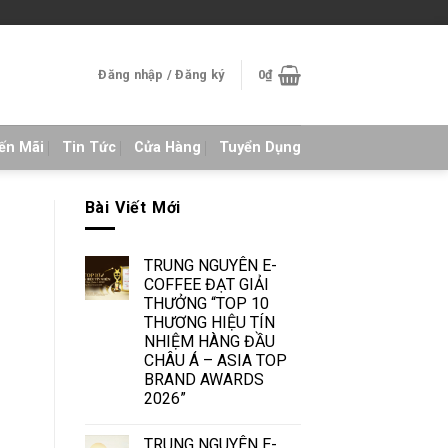
Đăng nhập / Đăng ký
0
₫
ến Mãi
Tin Tức
Cửa Hàng
Tuyển Dụng
Bài Viết Mới
TRUNG NGUYÊN E-
COFFEE ĐẠT GIẢI
THƯỞNG “TOP 10
THƯƠNG HIỆU TÍN
NHIỆM HÀNG ĐẦU
CHÂU Á – ASIA TOP
BRAND AWARDS
2026”
TRUNG NGUYÊN E-