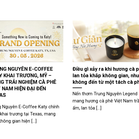
NG NGUYÊN E-COFFEE
Điều gì xảy ra khi hương cà 
Y KHAI TRƯƠNG, MỸ –
lan tỏa khắp không gian, nh
G TRẢI NGHIỆM CÀ PHÊ
không đến từ một tách cà p
T NAM HIỆN ĐẠI ĐẾN
Nến thơm Trung Nguyên Legend
AS
mang hương cà phê Việt Nam t
g Nguyên E-Coffee Katy chính
ấm, lan tỏa [...]
khai trương tại Texas, mang
hông gian hiện [...]