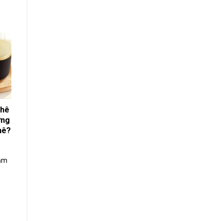
phê
ưng
hê?
rầm