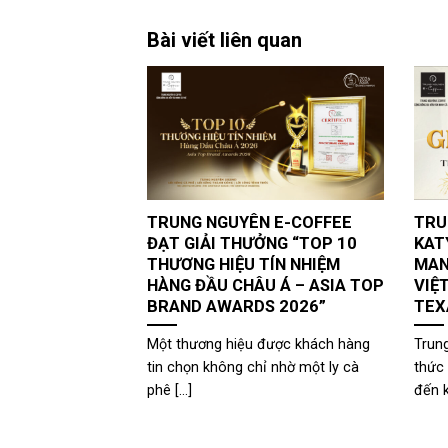
Bài viết liên quan
TRUNG NGUYÊN E-COFFEE
TRU
ĐẠT GIẢI THƯỞNG “TOP 10
KAT
THƯƠNG HIỆU TÍN NHIỆM
MAN
HÀNG ĐẦU CHÂU Á – ASIA TOP
VIỆ
BRAND AWARDS 2026”
TEX
Một thương hiệu được khách hàng
Trun
tin chọn không chỉ nhờ một ly cà
thức 
phê [...]
đến k