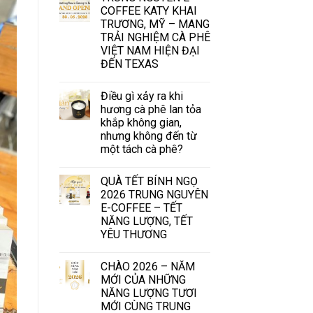
COFFEE KATY KHAI
TRƯƠNG, MỸ – MANG
TRẢI NGHIỆM CÀ PHÊ
VIỆT NAM HIỆN ĐẠI
ĐẾN TEXAS
Điều gì xảy ra khi
hương cà phê lan tỏa
khắp không gian,
nhưng không đến từ
một tách cà phê?
QUÀ TẾT BÍNH NGỌ
2026 TRUNG NGUYÊN
E-COFFEE – TẾT
NĂNG LƯỢNG, TẾT
YÊU THƯƠNG
CHÀO 2026 – NĂM
MỚI CỦA NHỮNG
NĂNG LƯỢNG TƯƠI
MỚI CÙNG TRUNG