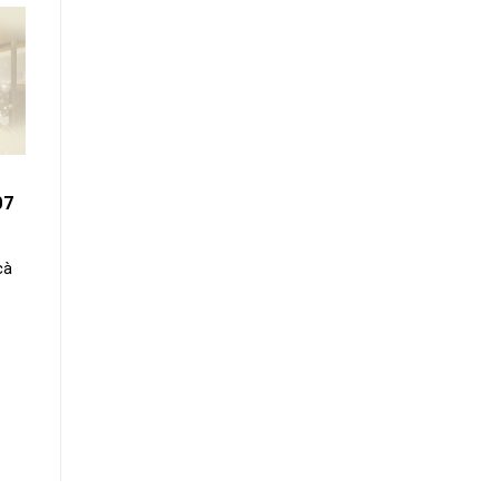
07
cà