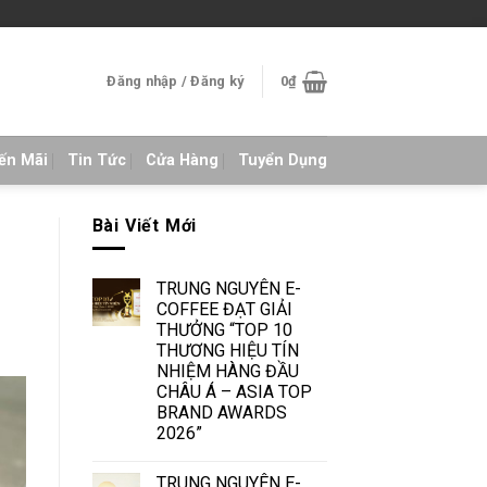
Đăng nhập / Đăng ký
0
₫
ến Mãi
Tin Tức
Cửa Hàng
Tuyển Dụng
Bài Viết Mới
TRUNG NGUYÊN E-
COFFEE ĐẠT GIẢI
THƯỞNG “TOP 10
THƯƠNG HIỆU TÍN
NHIỆM HÀNG ĐẦU
CHÂU Á – ASIA TOP
BRAND AWARDS
2026”
TRUNG NGUYÊN E-