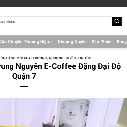
Câu Chuyện Thương Hiệu
Nhượng Quyền
Sản Phẩm
Khuy
CỬA HÀNG MỚI KHAI TRƯƠNG
,
NHƯỢNG QUYỀN
,
TIN TỨC
rung Nguyên E-Coffee Đặng Đại Độ
Quận 7