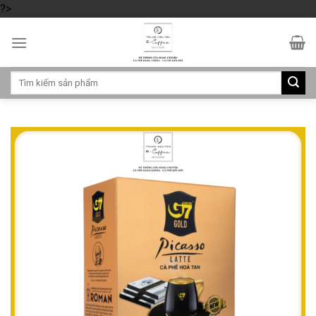
?>
Skip
to
content
Tìm
kiếm: