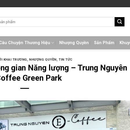
Câu Chuyện Thương Hiệu
Nhượng Quyền
Sản Phẩm
Khuy
I KHAI TRƯƠNG
,
NHƯỢNG QUYỀN
,
TIN TỨC
ng gian Năng lượng – Trung Nguyên
offee Green Park