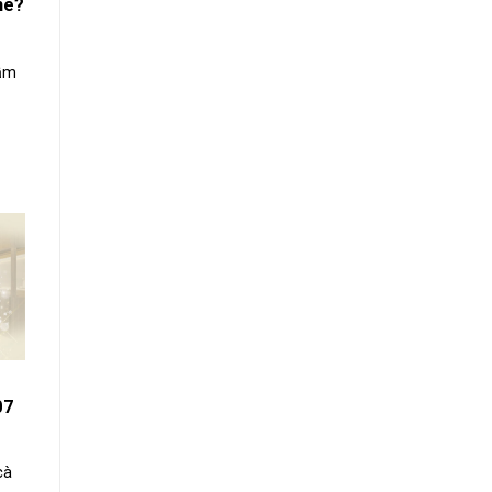
hê?
rầm
07
cà