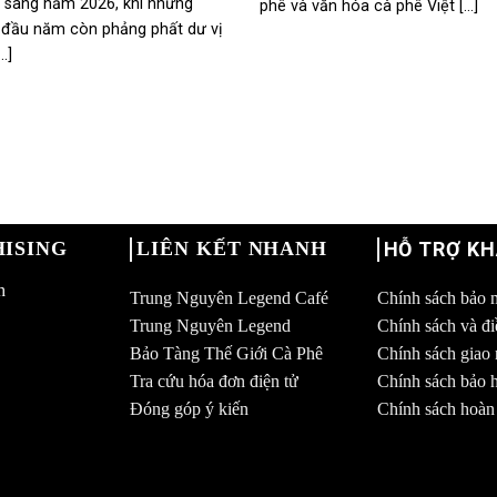
 sang năm 2026, khi những
phê và văn hóa cà phê Việt [...]
 đầu năm còn phảng phất dư vị
..]
ISING
LIÊN KẾT NHANH
HỖ TRỢ K
h
Trung Nguyên Legend Café
Chính sách bảo 
Trung Nguyên Legend
Chính sách và đ
Bảo Tàng Thế Giới Cà Phê
Chính sách giao
Tra cứu hóa đơn điện tử
Chính sách bảo h
Đóng góp ý kiến
Chính sách hoàn 