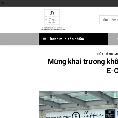
?>
Skip
to
Tìm
content
kiếm:
Danh mục sản phẩm
CỬA HÀNG MỚ
Mừng khai trương khô
E-C