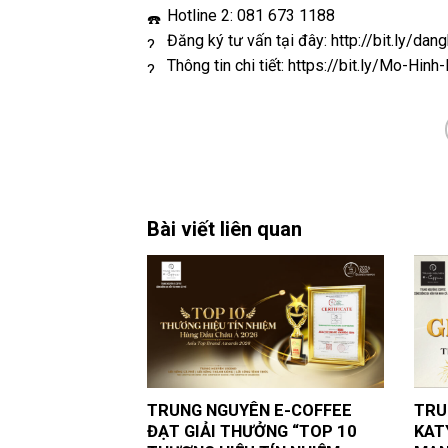
Hotline 2: 081 673 1188
Đăng ký tư vấn tại đây:
http://bit.ly/d
Thông tin chi tiết:
https://bit.ly/Mo-Hin
Bài viết liên quan
TRUNG NGUYÊN E-COFFEE
TRU
ĐẠT GIẢI THƯỞNG “TOP 10
KAT