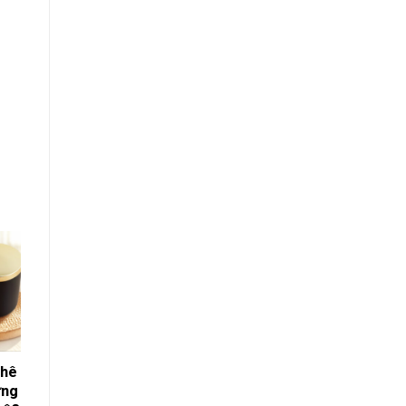
phê
ưng