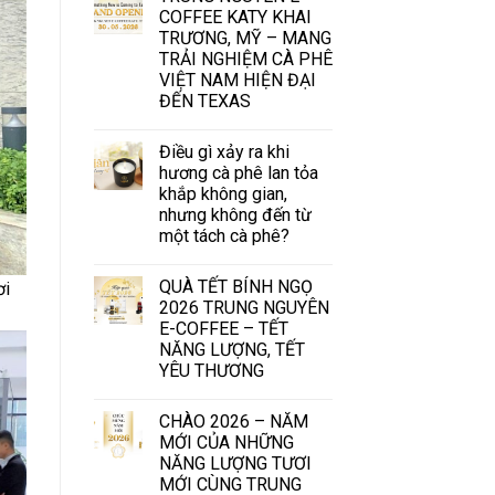
COFFEE KATY KHAI
TRƯƠNG, MỸ – MANG
TRẢI NGHIỆM CÀ PHÊ
VIỆT NAM HIỆN ĐẠI
ĐẾN TEXAS
Điều gì xảy ra khi
hương cà phê lan tỏa
khắp không gian,
nhưng không đến từ
một tách cà phê?
QUÀ TẾT BÍNH NGỌ
ơi
2026 TRUNG NGUYÊN
E-COFFEE – TẾT
NĂNG LƯỢNG, TẾT
YÊU THƯƠNG
CHÀO 2026 – NĂM
MỚI CỦA NHỮNG
NĂNG LƯỢNG TƯƠI
MỚI CÙNG TRUNG