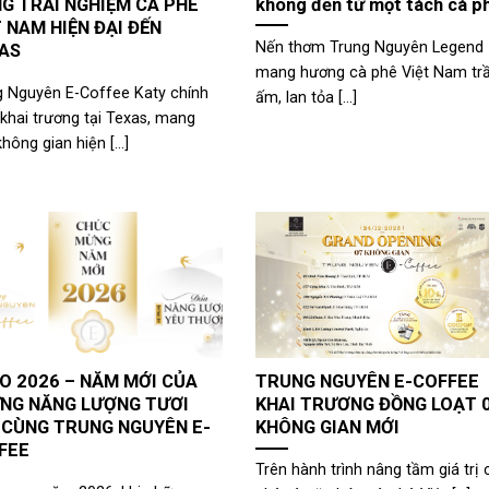
G TRẢI NGHIỆM CÀ PHÊ
không đến từ một tách cà p
T NAM HIỆN ĐẠI ĐẾN
Nến thơm Trung Nguyên Legend
AS
mang hương cà phê Việt Nam t
g Nguyên E-Coffee Katy chính
ấm, lan tỏa [...]
khai trương tại Texas, mang
hông gian hiện [...]
O 2026 – NĂM MỚI CỦA
TRUNG NGUYÊN E-COFFEE
NG NĂNG LƯỢNG TƯƠI
KHAI TRƯƠNG ĐỒNG LOẠT 
 CÙNG TRUNG NGUYÊN E-
KHÔNG GIAN MỚI
FEE
Trên hành trình nâng tầm giá trị 