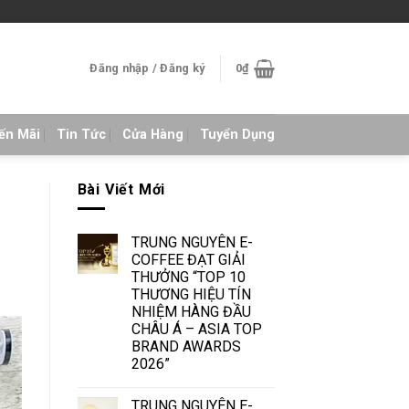
Đăng nhập / Đăng ký
0
₫
ến Mãi
Tin Tức
Cửa Hàng
Tuyển Dụng
Bài Viết Mới
TRUNG NGUYÊN E-
COFFEE ĐẠT GIẢI
THƯỞNG “TOP 10
THƯƠNG HIỆU TÍN
NHIỆM HÀNG ĐẦU
CHÂU Á – ASIA TOP
BRAND AWARDS
2026”
TRUNG NGUYÊN E-