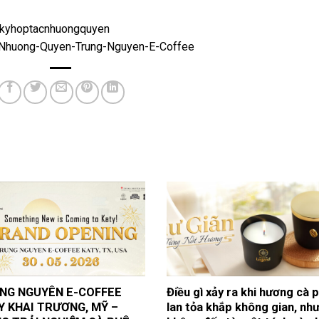
angkyhoptacnhuongquyen
h-Nhuong-Quyen-Trung-Nguyen-E-Coffee
NG NGUYÊN E-COFFEE
Điều gì xảy ra khi hương cà 
Y KHAI TRƯƠNG, MỸ –
lan tỏa khắp không gian, nh