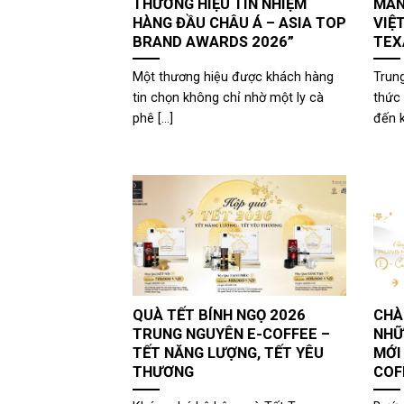
THƯƠNG HIỆU TÍN NHIỆM
MAN
HÀNG ĐẦU CHÂU Á – ASIA TOP
VIỆ
BRAND AWARDS 2026”
TEX
Một thương hiệu được khách hàng
Trun
tin chọn không chỉ nhờ một ly cà
thức 
phê [...]
đến k
QUÀ TẾT BÍNH NGỌ 2026
CHÀ
TRUNG NGUYÊN E-COFFEE –
NHỮ
TẾT NĂNG LƯỢNG, TẾT YÊU
MỚI
THƯƠNG
COF