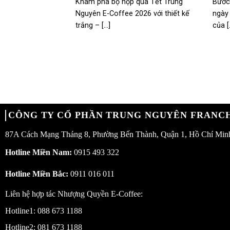
Khám phá bộ hộp quà Tết Trung
Bước
Nguyên E-Coffee 2026 với thiết kế
ngày
trắng – [...]
của [.
CÔNG TY CỔ PHẦN TRUNG NGUYÊN FRANCH
87A Cách Mạng Tháng 8, Phường Bến Thành, Quận 1, Hồ Chí Min
Hotline Miền Nam:
0915 493 322
Hotline Miền Bắc:
0911 016 011
Liên hệ hợp tác Nhượng Quyền E-Coffee:
Hotline1:
088 673 1188
Hotline2:
081 673 1188