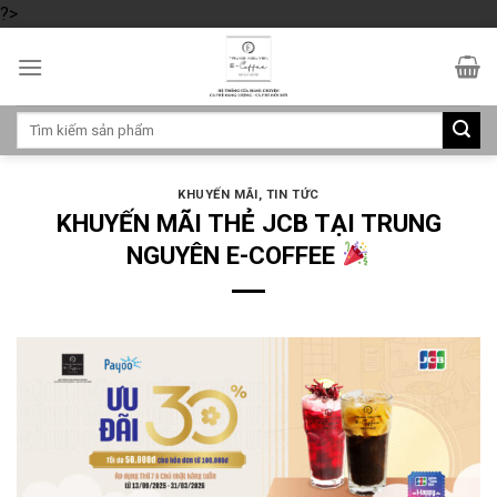
?>
Skip
to
content
Tìm
kiếm:
KHUYẾN MÃI
,
TIN TỨC
KHUYẾN MÃI THẺ JCB TẠI TRUNG
NGUYÊN E-COFFEE