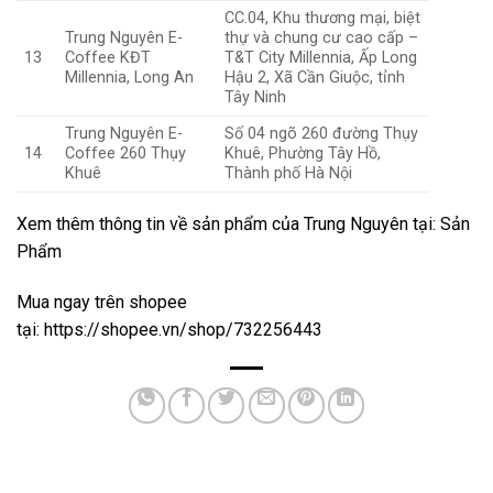
CC.04, Khu thương mại, biệt
Trung Nguyên E-
thự và chung cư cao cấp –
13
Coffee KĐT
T&T City Millennia, Ấp Long
Millennia, Long An
Hậu 2, Xã Cần Giuộc, tỉnh
Tây Ninh
Trung Nguyên E-
Số 04 ngõ 260 đường Thụy
14
Coffee 260 Thụy
Khuê, Phường Tây Hồ,
Khuê
Thành phố Hà Nội
Xem thêm thông tin về sản phẩm của Trung Nguyên tại:
Sản
Phẩm
Mua ngay trên shopee
tại:
https://shopee.vn/shop/732256443