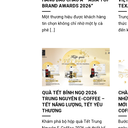
BRAND AWARDS 2026”
TEX
Một thương hiệu được khách hàng
Trun
tin chọn không chỉ nhờ một ly cà
thức 
phê [...]
đến k
QUÀ TẾT BÍNH NGỌ 2026
CHÀ
TRUNG NGUYÊN E-COFFEE –
NHỮ
TẾT NĂNG LƯỢNG, TẾT YÊU
MỚI
THƯƠNG
COF
Khám phá bộ hộp quà Tết Trung
Bước