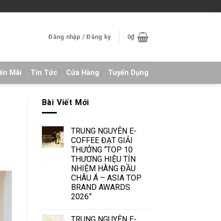
Đăng nhập / Đăng ký
0
₫
ến Mãi
Tin Tức
Cửa Hàng
Tuyển Dụng
Bài Viết Mới
TRUNG NGUYÊN E-
COFFEE ĐẠT GIẢI
THƯỞNG “TOP 10
THƯƠNG HIỆU TÍN
NHIỆM HÀNG ĐẦU
CHÂU Á – ASIA TOP
BRAND AWARDS
2026”
TRUNG NGUYÊN E-