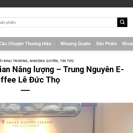
Câu Chuyện Thương Hiệu
Nhượng Quyền
Sản Phẩm
Khuy
I KHAI TRƯƠNG
,
NHƯỢNG QUYỀN
,
TIN TỨC
gian Năng lượng – Trung Nguyên E-
ffee Lê Đức Thọ