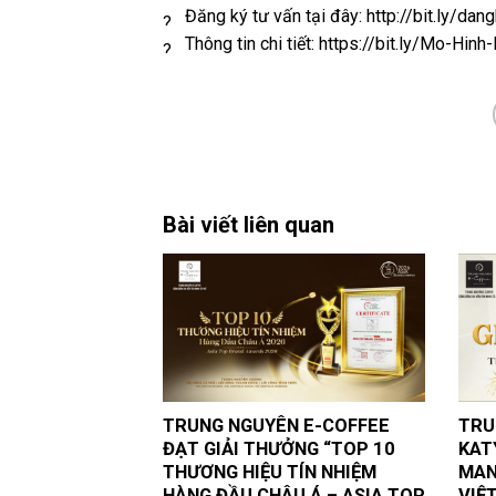
Đăng ký tư vấn tại đây:
http://bit.ly/d
Thông tin chi tiết:
https://bit.ly/Mo-Hin
Bài viết liên quan
TRUNG NGUYÊN E-COFFEE
TRU
ĐẠT GIẢI THƯỞNG “TOP 10
KAT
THƯƠNG HIỆU TÍN NHIỆM
MAN
HÀNG ĐẦU CHÂU Á – ASIA TOP
VIỆ