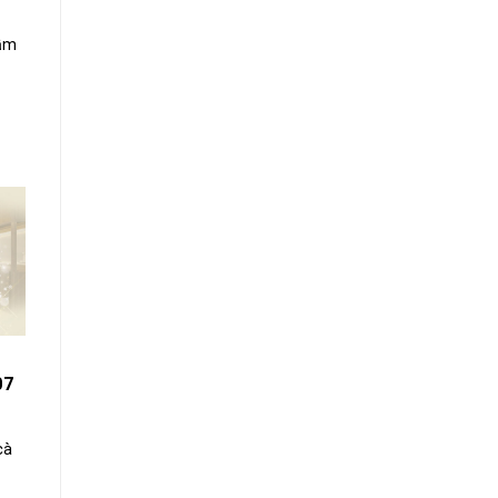
rầm
07
cà