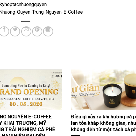
angkyhoptacnhuongquyen
h-Nhuong-Quyen-Trung-Nguyen-E-Coffee
NG NGUYÊN E-COFFEE
Điều gì xảy ra khi hương cà 
Y KHAI TRƯƠNG, MỸ –
lan tỏa khắp không gian, nh
G TRẢI NGHIỆM CÀ PHÊ
không đến từ một tách cà p
T NAM HIỆN ĐẠI ĐẾN