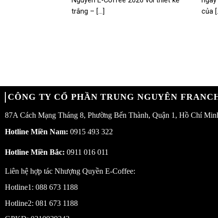
Nguyên E-Coffee 2026 với thiết kế
ngày
trắng – [...]
của [.
CÔNG TY CỔ PHẦN TRUNG NGUYÊN FRANCH
87A Cách Mạng Tháng 8, Phường Bến Thành, Quận 1, Hồ Chí Min
Hotline Miền Nam:
0915 493 322
Hotline Miền Bắc:
0911 016 011
Liên hệ hợp tác Nhượng Quyền E-Coffee:
Hotline1:
088 673 1188
Hotline2:
081 673 1188