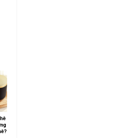
phê
ưng
hê?